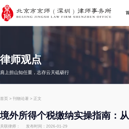
律师观点
肩上担山知任重，志存云天砥砺行
首页
>
刊物论著
> 正文
境外所得个税缴纳实操指南：从
关联律师：
发布时间：2026-01-29