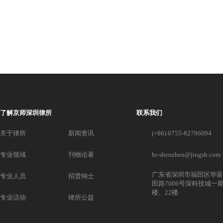
了解京师深圳律所
联系我们
关于律所
新闻资讯
(+86) 0755-82796094
专业领域
刊物论著
hr-shenzhen@jingsh.com
广东省深圳市福田区华富
专业人员
招贤纳士
田路7006号深科技城一期
楼、22楼
专业活动
律所公益