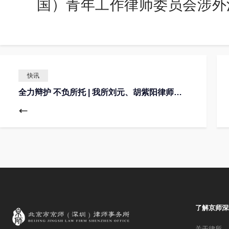
国）青年工作律师委员会涉外
快讯
全力辩护 不负所托 | 我所刘元、胡紫阳律师为收藏品送拍涉嫌诈骗罪当事人成功取保并获赠锦旗
了解京师深
关于律所