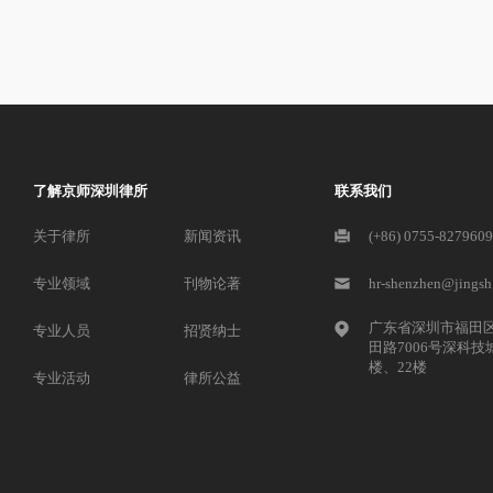
了解京师深圳律所
联系我们
关于律所
新闻资讯
(+86) 0755-827960
专业领域
刊物论著
hr-shenzhen@jingsh
广东省深圳市福田
专业人员
招贤纳士
田路7006号深科技
楼、22楼
专业活动
律所公益