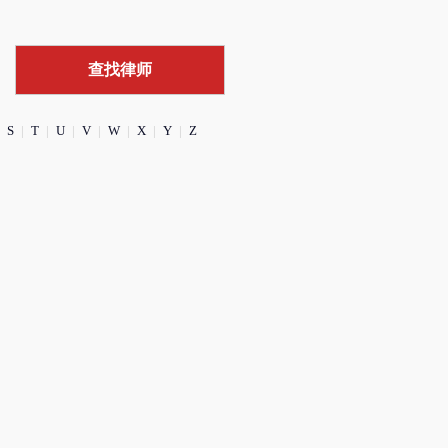
S
|
T
|
U
|
V
|
W
|
X
|
Y
|
Z