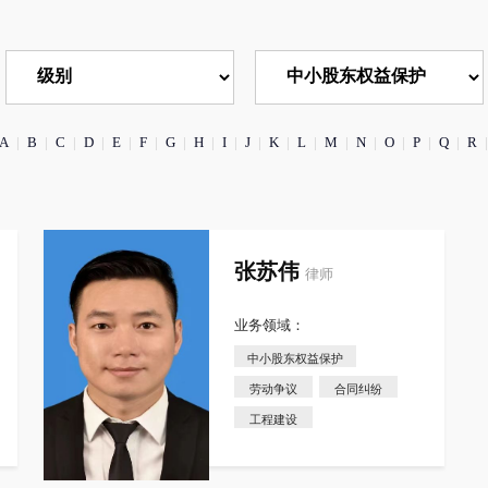
A
|
B
|
C
|
D
|
E
|
F
|
G
|
H
|
I
|
J
|
K
|
L
|
M
|
N
|
O
|
P
|
Q
|
R
|
张苏伟
律师
业务领域：
中小股东权益保护
劳动争议
合同纠纷
工程建设