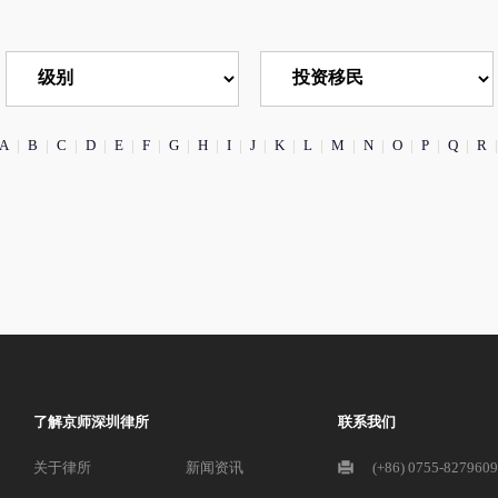
A
|
B
|
C
|
D
|
E
|
F
|
G
|
H
|
I
|
J
|
K
|
L
|
M
|
N
|
O
|
P
|
Q
|
R
|
了解京师深圳律所
联系我们
关于律所
新闻资讯
(+86) 0755-827960